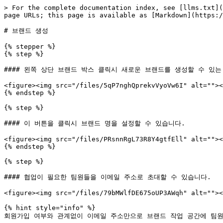
> For the complete documentation index, see [llms.txt](
page URLs; this page is available as [Markdown](https:/
# 브랜드 생성

{% stepper %}

{% step %}

#### 왼쪽 상단 브랜드 박스 클릭시 새로운 브랜드를 생성할 수 있는
<figure><img src="/files/5qP7nghQprekvVyoVw6I" alt=""><
{% endstep %}

{% step %}

#### 이 버튼을 클릭시 브랜드 명을 설정할 수 있습니다.

<figure><img src="/files/PRsnnRgL73R8Y4gtfEll" alt=""><
{% endstep %}

{% step %}

#### 협업이 필요한 팀원들을 이메일 주소로 초대할 수 있습니다.

<figure><img src="/files/79bMWlfDE675oUP3AWqh" alt=""><
{% hint style="info" %}

회원가입 여부와 관계없이 이메일 주소만으로 브랜드 작업 공간에 팀원을 