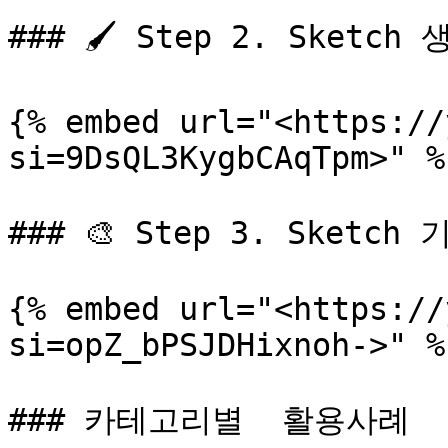
### 🖌️ Step 2. Sketc
{% embed url="<https://
si=9DsQL3KygbCAqTpm>" %}
### 🎨 Step 3. Sketch
{% embed url="<https://
si=opZ_bPSJDHixnoh->" %}
### 카테고리별  활용사례
