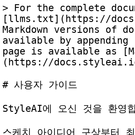
> For the complete docu
[llms.txt](https://docs
Markdown versions of do
available by appending 
page is available as [M
(https://docs.styleai.i
# 사용자 가이드

StyleAI에 오신 것을 환영합니
스케치 아이디어 구상부터 최